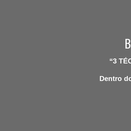
B
“3 TÉ
Dentro do